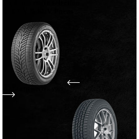
Explorez notre sélection
de
CUV & SUV Pneus
BLUEARTH WINTER V905