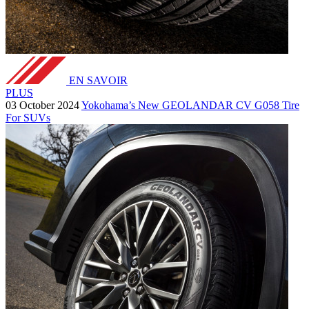
EN SAVOIR
PLUS
03 October 2024
Yokohama’s New GEOLANDAR CV G058 Tire
For SUVs