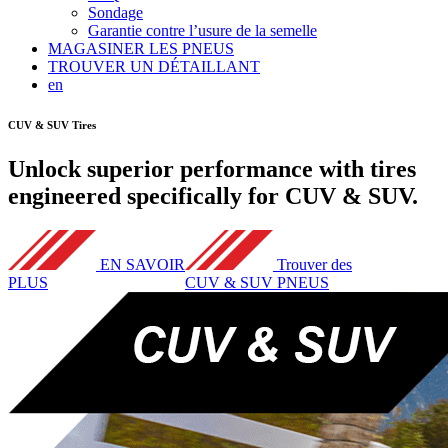
Sondage
Garantie contre l’usure de la semelle
MAGASINER LES PNEUS
TROUVER UN DÉTAILLANT
en
CUV & SUV Tires
Unlock superior performance with tires
engineered specifically for CUV & SUV.
EN SAVOIR
Trouver des
PLUS
CUV & SUV PNEUS