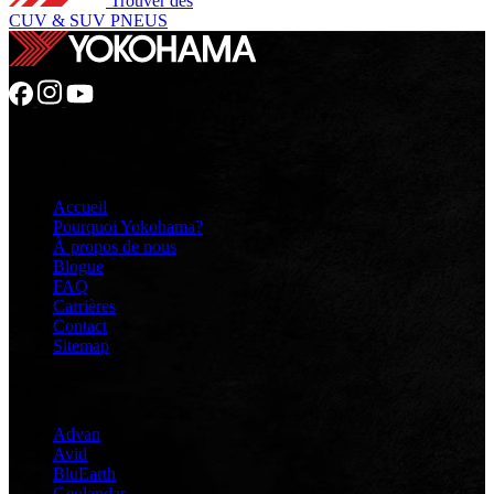
Trouver des
CUV & SUV PNEUS
GÉNÉRAL
Accueil
Pourquoi Yokohama?
À propos de nous
Blogue
FAQ
Carrières
Contact
Sitemap
DES PNEUS
Advan
Avid
BluEarth
Geolandar