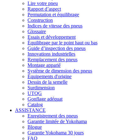
Lire votre pneu
Rapport d’aspect
Permutation et équilibrage
Construction
Indices de vitesse des pneus
Glossaire
Essais et développement
Équilibrage par le point haut ou bas
Guide d’inspection des pneus
Innovations industrielles
Remplacement des pneus
Montage apparié
Système de dimension des pneus
Équipements d'origine
Dessin de la semelle
Surdimension
UTQG
Gonflage adéquat
Catalog
ASSISTANCE
Enregistrement des pneus
Garantie limitée de Yokohama
Blogue
Garantie Yokohama 30 jours
FAQ