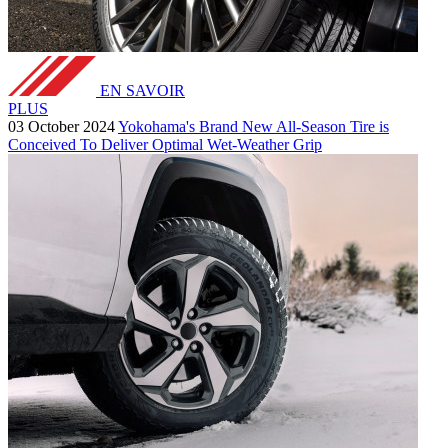
EN SAVOIR
PLUS
03 October 2024
Yokohama's Brand New All-Season Tire is
Conceived To Deliver Optimal Wet-Weather Grip