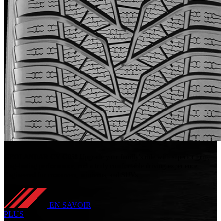
GEOLANDAR CV G058
Upgrade your family's ride with superior grip,
long-lasting performance, and a truly comfortable driving experience.
Engineered for crossovers, minivans, and SUVs.
EN SAVOIR
PLUS