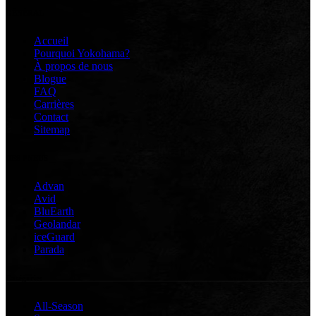
GÉNÉRAL
Accueil
Pourquoi Yokohama?
À propos de nous
Blogue
FAQ
Carrières
Contact
Sitemap
DES PNEUS
Advan
Avid
BluEarth
Geolandar
iceGuard
Parada
Catégories
All-Season