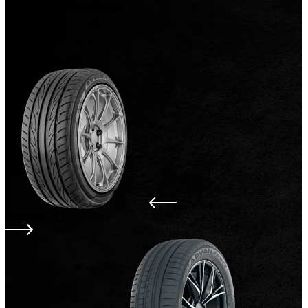
Pneus en vedette
Explorez notre sélection
de
Advan Tires
ADVAN FLEVA V701