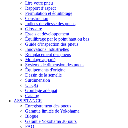
Lire votre pneu
Rapport d’aspect
Permutation et équilibrage
Construction
Indices de vitesse des pneus
Glossaire
Essais et développement
Équilibrage par le point haut ou bas
Guide d’inspection des pneus
Innovations industrielles
Remplacement des pneus
Montage apparié
Système de dimension des pneus
Équipements d'origine
Dessin de la semelle
Surdimension
UTQG
Gonflage adéquat
Catalog
ASSISTANCE
Enregistrement des pneus
Garantie limitée de Yokohama
Blogue
Garantie Yokohama 30 jours
FAQ