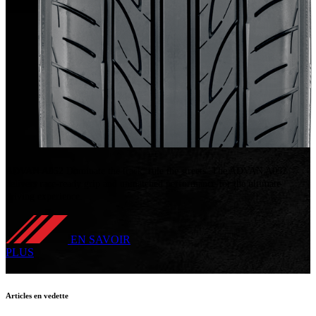
ADVAN A052
Dominate the track, rule the streets. The ADVAN A052
delivers race-ready grip and unmatched performance for the ultimate
driving experience.
EN SAVOIR
PLUS
Articles en vedette