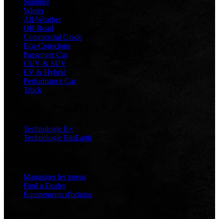
Summer
Winter
All-Weather
Off-Road
Commercial Grade
Eco-Conscious
Passenger Car
CUV & SUV
EV & Hybrid
Performance Car
Truck
Technologie
Technologie E+
Technologie BluEarth
OUTILS
Magasiner les pneus
Find a Dealer
Équipements d'origine
JURIDIQUE