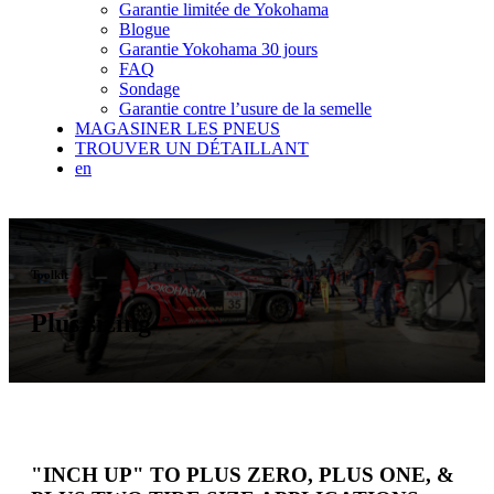
Garantie limitée de Yokohama
Blogue
Garantie Yokohama 30 jours
FAQ
Sondage
Garantie contre l’usure de la semelle
MAGASINER LES PNEUS
TROUVER UN DÉTAILLANT
en
Toolkit
Plus sizing
"INCH UP" TO PLUS ZERO, PLUS ONE, &