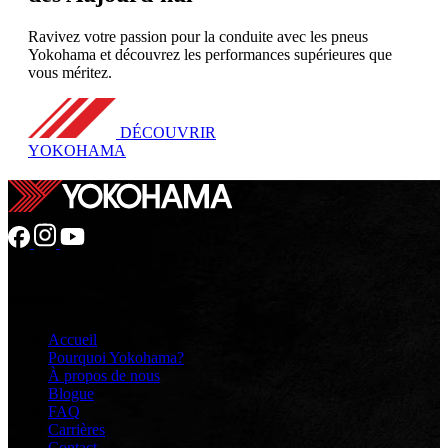
Ravivez votre passion pour la conduite avec les pneus
Yokohama et découvrez les performances supérieures que
vous méritez.
DÉCOUVRIR
YOKOHAMA
GÉNÉRAL
Accueil
Pourquoi Yokohama?
À propos de nous
Blogue
FAQ
Carrières
Contact