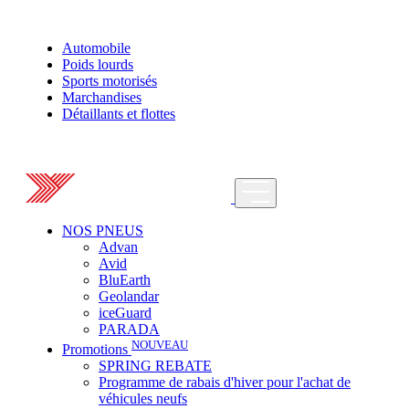
Automobile
Poids lourds
Sports motorisés
Marchandises
Détaillants et flottes
NOS PNEUS
Advan
Avid
BluEarth
Geolandar
iceGuard
PARADA
NOUVEAU
Promotions
SPRING REBATE
Programme de rabais d'hiver pour l'achat de
véhicules neufs