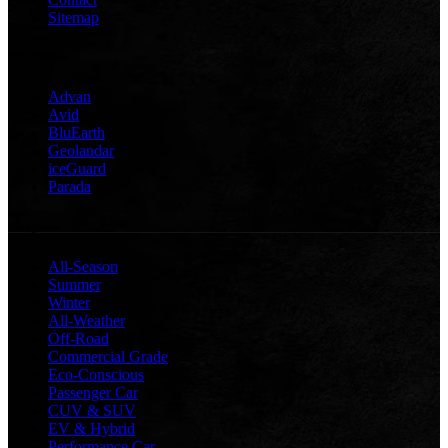
Sitemap
DES PNEUS
Advan
Avid
BluEarth
Geolandar
iceGuard
Parada
Catégories
All-Season
Summer
Winter
All-Weather
Off-Road
Commercial Grade
Eco-Conscious
Passenger Car
CUV & SUV
EV & Hybrid
Performance Car