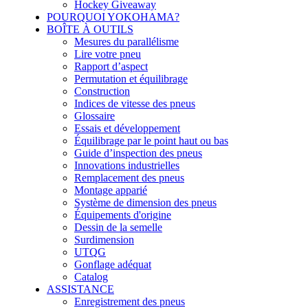
Hockey Giveaway
POURQUOI YOKOHAMA?
BOÎTE À OUTILS
Mesures du parallélisme
Lire votre pneu
Rapport d’aspect
Permutation et équilibrage
Construction
Indices de vitesse des pneus
Glossaire
Essais et développement
Équilibrage par le point haut ou bas
Guide d’inspection des pneus
Innovations industrielles
Remplacement des pneus
Montage apparié
Système de dimension des pneus
Équipements d'origine
Dessin de la semelle
Surdimension
UTQG
Gonflage adéquat
Catalog
ASSISTANCE
Enregistrement des pneus