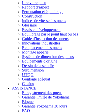
Lire votre pneu
Rapport d’aspect
Permutation et équilibrage
Construction
Indices de vitesse des pneus
Glossaire
Essais et développement
Équilibrage par le point haut ou bas
Guide d’inspection des pneus
Innovations industrielles
Remplacement des pneus
Montage apparié
Système de dimension des pneus
Équipements d'origine
Dessin de la semelle
Surdimension
UTQG
Gonflage adéquat
Catalog
ASSISTANCE
Enregistrement des pneus
Garantie limitée de Yokohama
Blogue
Garantie Yokohama 30 jours
FAQ