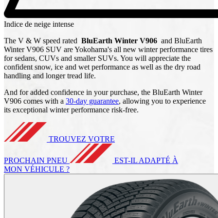
Indice de neige intense
The V & W speed rated
BluEarth Winter V906
and BluEarth
Winter V906 SUV are Yokohama's all new winter performance tires
for sedans, CUVs and smaller SUVs. You will appreciate the
confident snow, ice and wet performance as well as the dry road
handling and longer tread life.
And for added confidence in your purchase, the BluEarth Winter
V906 comes with a
30-day guarantee
, allowing you to experience
its exceptional winter performance risk-free.
TROUVEZ VOTRE
PROCHAIN PNEU
EST-IL ADAPTÉ À
MON VÉHICULE ?