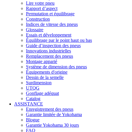
Lire votre pneu
Rapport d’aspect
Permutation et équilibrage
Construction
Indices de vitesse des pneus
Glossaire
Essais et développement
Équilibrage par le point haut ou bas
Guide d’inspection des pneus
Innovations industrielles
Remplacement des pneus
Montage apparié
Système de dimension des pneus
Équipements d'origine
Dessin de la semelle
Surdimension
UTQG
Gonflage adéquat
Catalog
ASSISTANCE
Enregistrement des pneus
Garantie limitée de Yokohama
Blogue
Garantie Yokohama 30 jours
FAQ