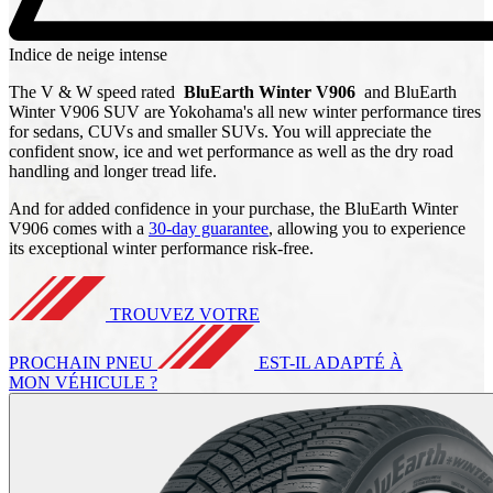
Indice de neige intense
The V & W speed rated
BluEarth Winter V906
and BluEarth
Winter V906 SUV are Yokohama's all new winter performance tires
for sedans, CUVs and smaller SUVs. You will appreciate the
confident snow, ice and wet performance as well as the dry road
handling and longer tread life.
And for added confidence in your purchase, the BluEarth Winter
V906 comes with a
30-day guarantee
, allowing you to experience
its exceptional winter performance risk-free.
TROUVEZ VOTRE
PROCHAIN PNEU
EST-IL ADAPTÉ À
MON VÉHICULE ?