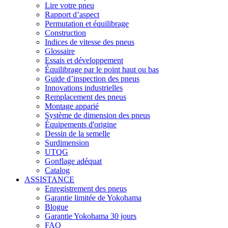
Lire votre pneu
Rapport d’aspect
Permutation et équilibrage
Construction
Indices de vitesse des pneus
Glossaire
Essais et développement
Équilibrage par le point haut ou bas
Guide d’inspection des pneus
Innovations industrielles
Remplacement des pneus
Montage apparié
Système de dimension des pneus
Équipements d'origine
Dessin de la semelle
Surdimension
UTQG
Gonflage adéquat
Catalog
ASSISTANCE
Enregistrement des pneus
Garantie limitée de Yokohama
Blogue
Garantie Yokohama 30 jours
FAQ