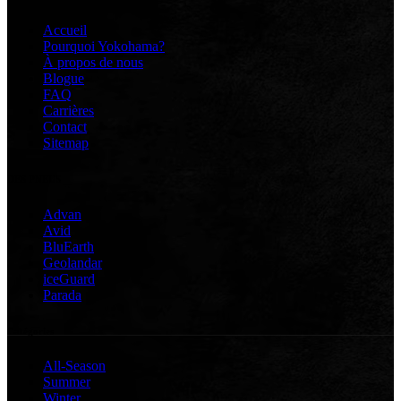
Accueil
Pourquoi Yokohama?
À propos de nous
Blogue
FAQ
Carrières
Contact
Sitemap
DES PNEUS
Advan
Avid
BluEarth
Geolandar
iceGuard
Parada
Catégories
All-Season
Summer
Winter