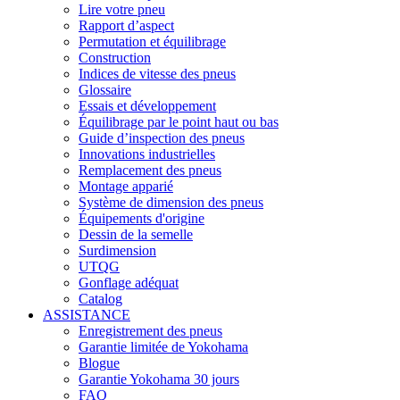
Lire votre pneu
Rapport d’aspect
Permutation et équilibrage
Construction
Indices de vitesse des pneus
Glossaire
Essais et développement
Équilibrage par le point haut ou bas
Guide d’inspection des pneus
Innovations industrielles
Remplacement des pneus
Montage apparié
Système de dimension des pneus
Équipements d'origine
Dessin de la semelle
Surdimension
UTQG
Gonflage adéquat
Catalog
ASSISTANCE
Enregistrement des pneus
Garantie limitée de Yokohama
Blogue
Garantie Yokohama 30 jours
FAQ