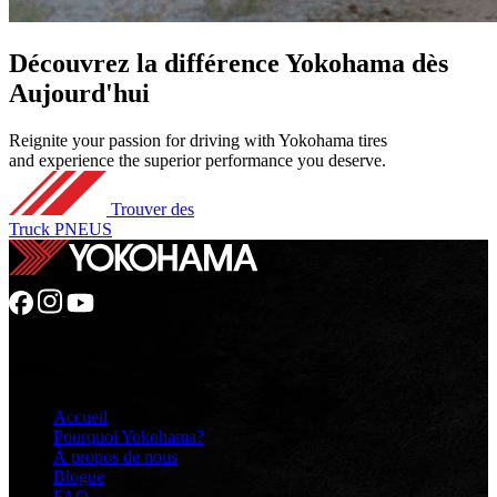
Découvrez
la différence Yokohama
dès
Aujourd'hui
Reignite your passion for driving with Yokohama tires
and experience the superior performance you deserve.
Trouver des
Truck PNEUS
GÉNÉRAL
Accueil
Pourquoi Yokohama?
À propos de nous
Blogue
FAQ