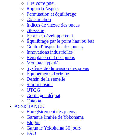
Lire votre pneu
Rapport d’aspect
Permutation et équilibrage
Construction
Indices de vitesse des pneus
Glossaire
Essais et développement
Équilibrage par le point haut ou bas
Guide d’inspection des pneus
Innovations industrielles
Remplacement des pneus
Montage apparié
Système de dimension des pneus
Équipements d'origine
Dessin de la semelle
Surdimension
UTQG
Gonflage adéquat
Catalog
ASSISTANCE
Enregistrement des pneus
Garantie limitée de Yokohama
Blogue
Garantie Yokohama 30 jours
FAQ