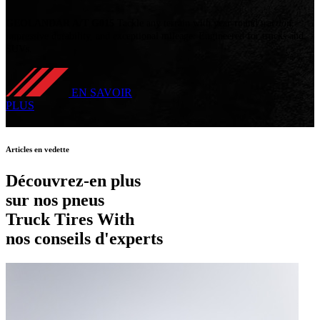
GEOLANDAR A/T G015
Tackle any terrain with year-round traction,
impressive durability, and exceptional mileage. Engineered for trucks and
SUVs.
EN SAVOIR
PLUS
Articles en vedette
Découvrez-en plus
sur nos pneus
Truck Tires With
nos conseils d'experts