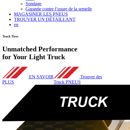
Sondage
Garantie contre l’usure de la semelle
MAGASINER LES PNEUS
TROUVER UN DÉTAILLANT
en
Truck Tires
Unmatched Performance
for Your Light Truck
EN SAVOIR
Trouver des
PLUS
Truck PNEUS