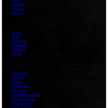
Carrières
Contact
Sitemap
DES PNEUS
Advan
Avid
BluEarth
Geolandar
iceGuard
Parada
Catégories
All-Season
Summer
Winter
All-Weather
Off-Road
Commercial Grade
Eco-Conscious
Passenger Car
CUV & SUV