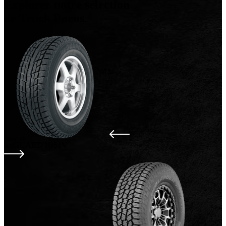
Explorez notre sélection
de
Truck Pneus
iceGUARD IG51V