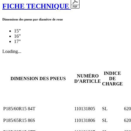
FICHE TECHNIQUE
Dimensions des pneus par diamètre de roue
15”
16”
17”
Loading...
INDICE
NUMÉRO
DIMENSION DES PNEUS
DE
D’ARTICLE
CHARGE
P185/60R15 84T
110131805
SL
62
P185/65R15 86S
110131806
SL
62