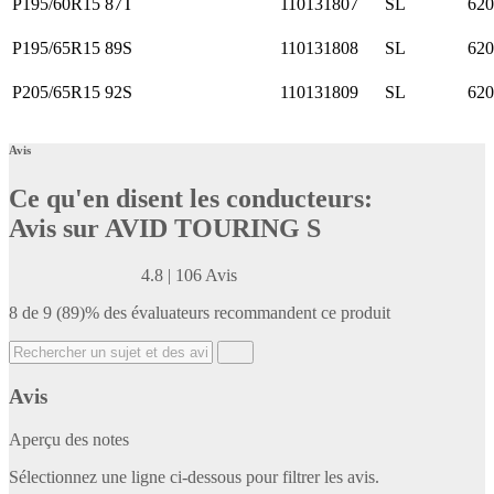
P195/60R15 87T
110131807
SL
62
P195/65R15 89S
110131808
SL
62
P205/65R15 92S
110131809
SL
62
Avis
Ce qu'en disent les conducteurs:
Avis sur AVID TOURING S
4.8
|
106 Avis
8 de 9 (89)% des évaluateurs recommandent ce produit
Avis
Aperçu des notes
Sélectionnez une ligne ci-dessous pour filtrer les avis.