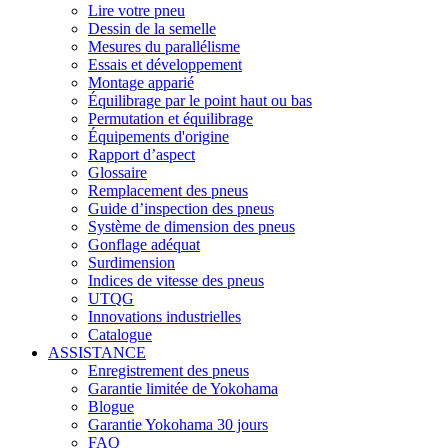
Lire votre pneu
Dessin de la semelle
Mesures du parallélisme
Essais et développement
Montage apparié
Équilibrage par le point haut ou bas
Permutation et équilibrage
Équipements d'origine
Rapport d’aspect
Glossaire
Remplacement des pneus
Guide d’inspection des pneus
Système de dimension des pneus
Gonflage adéquat
Surdimension
Indices de vitesse des pneus
UTQG
Innovations industrielles
Catalogue
ASSISTANCE
Enregistrement des pneus
Garantie limitée de Yokohama
Blogue
Garantie Yokohama 30 jours
FAQ