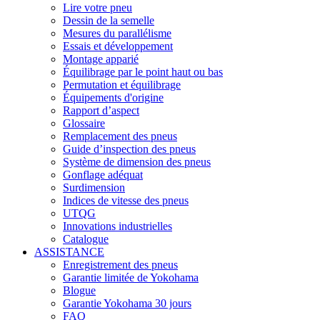
Lire votre pneu
Dessin de la semelle
Mesures du parallélisme
Essais et développement
Montage apparié
Équilibrage par le point haut ou bas
Permutation et équilibrage
Équipements d'origine
Rapport d’aspect
Glossaire
Remplacement des pneus
Guide d’inspection des pneus
Système de dimension des pneus
Gonflage adéquat
Surdimension
Indices de vitesse des pneus
UTQG
Innovations industrielles
Catalogue
ASSISTANCE
Enregistrement des pneus
Garantie limitée de Yokohama
Blogue
Garantie Yokohama 30 jours
FAQ